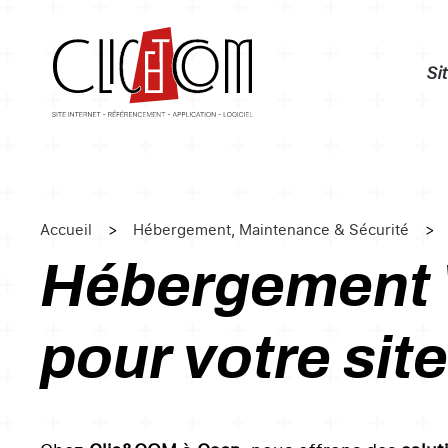
Skip
Si
to
main
content
Accueil
Hébergement, Maintenance & Sécurité
Hébergement W
pour votre site