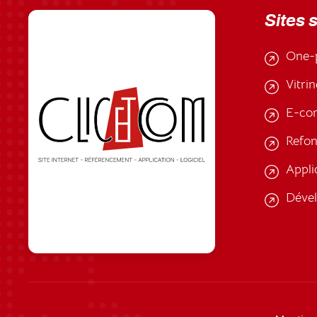
Sites 
One-
Vitrin
E-co
Refon
Appli
Déve