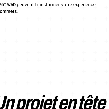
ent web
peuvent transformer votre expérience
sommets
.
n projet en tête