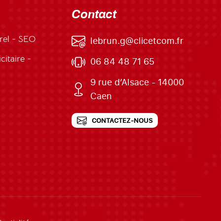
Contact
rel - SEO
lebrun.g@clicetcom.fr
itaire -
06 84 48 71 65
9 rue d’Alsace - 14000
Caen
CONTACTEZ-NOUS