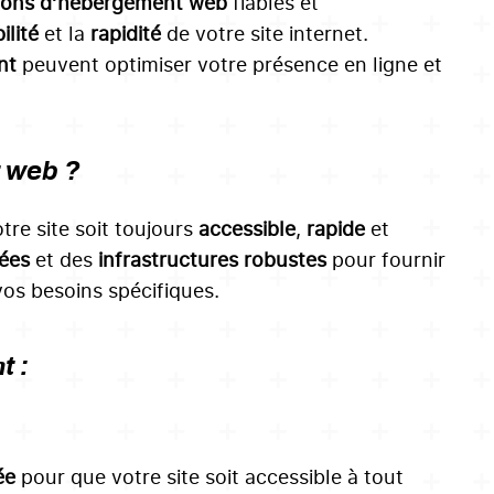
ions d’hébergement web
fiables et
ilité
et la
rapidité
de votre site internet.
nt
peuvent optimiser votre présence en ligne et
t web ?
re site soit toujours
accessible
,
rapide
et
ées
et des
infrastructures robustes
pour fournir
os besoins spécifiques.
t :
ée
pour que votre site soit accessible à tout