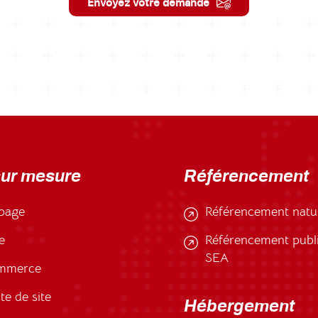
Envoyez votre demande
sur mesure
Référencement
page
Référencement natu
e
Référencement public
SEA
mmerce
te de site
Hébergement