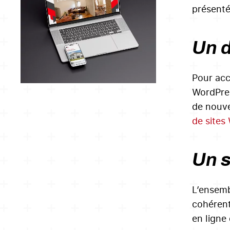
présent
Un d
Pour acc
WordPres
de nouve
de sites
Un s
L’ensemb
cohérent,
en ligne