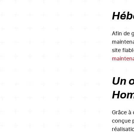
Hébe
Afin de 
maintena
site fiab
mainten
Un o
Hom
Grâce à 
conçue p
réalisat