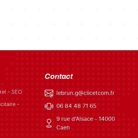
Contact
rel - SEO
lebrun.g@clicetcom.fr
itaire -
06 84 48 71 65
9 rue d’Alsace - 14000
Caen