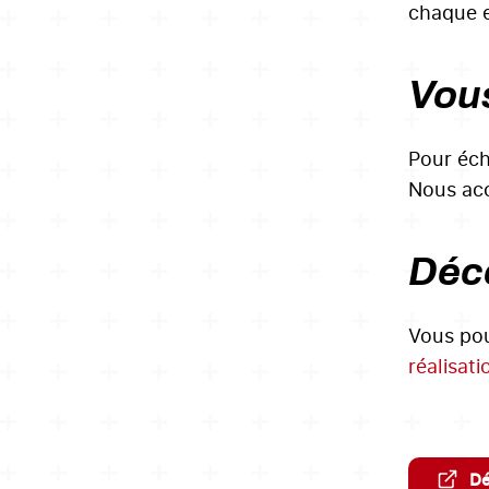
chaque e
Vous
Pour éch
Nous acc
Déco
Vous pou
réalisati
Dé