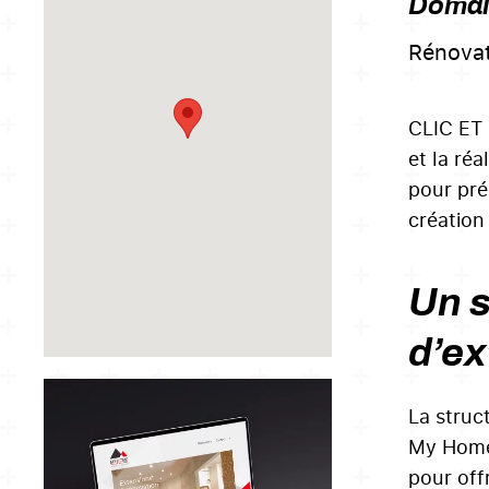
Domain
Rénovat
CLIC ET 
et la ré
pour prés
création
Un s
d’ex
La struc
My Home 
pour off