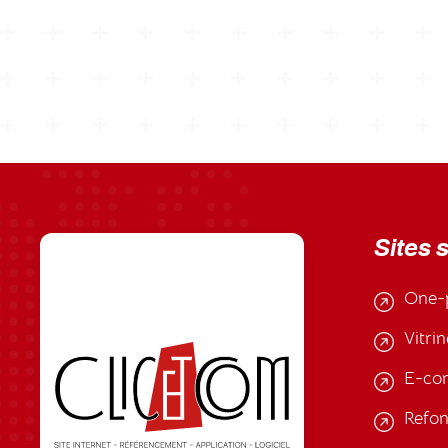
Sites 
One-
Vitrin
E-co
Refon