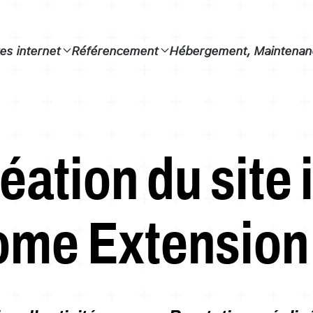
tes internet
Référencement
Hébergement, Maintenanc
éation du site 
me Extension