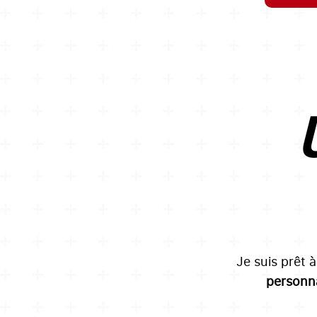
U
Je suis prêt 
personna