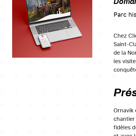
Domain
Parc hi
Chez Cli
Saint-Cla
de la No
les visit
conquête
Prés
Ornavik 
chantier
fidèles 
et avec 