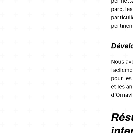
permetta
parc, le
particuli
pertinent
Dévelo
Nous avo
facileme
pour les 
et les a
d’Ornavi
Résu
inte