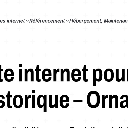
tes internet
Référencement
Hébergement, Maintenanc
te internet pou
storique – Orn