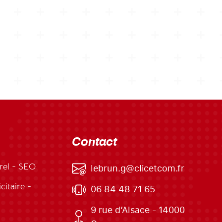
Contact
rel - SEO
lebrun.g@clicetcom.fr
itaire -
06 84 48 71 65
9 rue d’Alsace - 14000