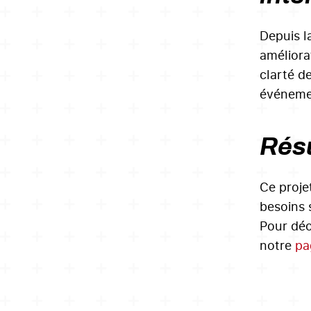
Depuis l
améliorat
clarté de
événemen
Résu
Ce proje
besoins 
Pour déc
notre
pa