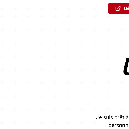
Dé
U
Je suis prêt 
personna