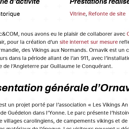
e d’activité
Prestations réalis
storique
Vitrine
,
Refonte de site
c&COM, nous avons eu le plaisir de collaborer avec
ir, pour la création d’un
site internet sur mesure
refl
rmandie, des Vikings aux Normands. Ornavik est un c
eurs dans la période allant de l’an 911, avec l’installa
 de l’Angleterre par Guillaume le Conquérant.
entation générale d’Orna
est un projet porté par l’association « Les Vikings An
 de Guédelon dans l’Yonne. Le parc présente l’histoir
de villages carolingiens, de campements vikings et de
les matériaux de l’époque. Les visiteurs peuvent y dé