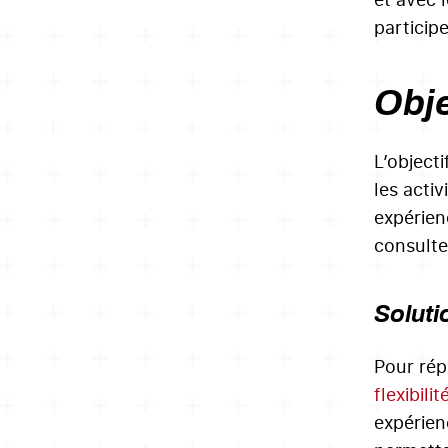
participe
Obje
L’object
les acti
expérienc
consulte
Soluti
Pour rép
flexibili
expérienc