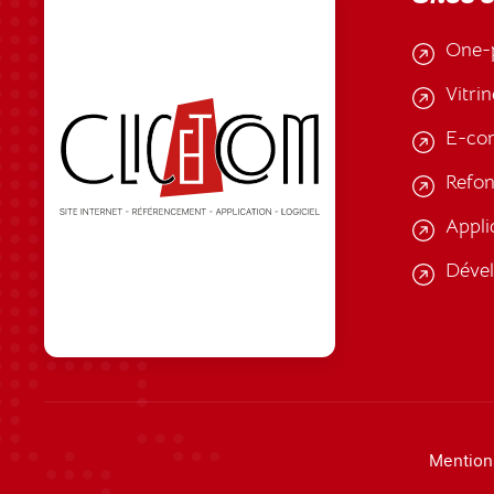
One-
Vitrin
E-co
Refon
Appli
Déve
Mention