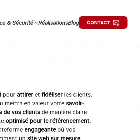
e & Sécurité
Réalisations
Blog
CONTACT
al pour
attirer
et
fidéliser
les clients.
çu mettra en valeur votre
savoir-
s de vos clients
de manière claire
ite
optimisé pour le référencement
,
lateforme
engageante
où vos
omment un
site web sur mesure