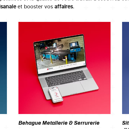
tisanale
et booster vos
affaires
.
Behague Metallerie & Serrurerie
Si