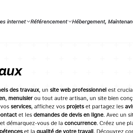
tes internet
Référencement
Hébergement, Maintenanc
vaux
nels des travaux
, un
site web professionnel
est cruci
ien
,
menuisier
ou tout autre artisan, un site bien con
 vos
services
, affichez vos
projets
et partagez les
avi
contact
et les
demandes de devis en ligne
. Avec un s
et démarquez-vous de la
concurrence
. Créez une p
pétences
et la
qualité de votre travail
. Découvrez c