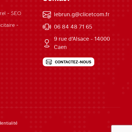
rel - SEO
lebrun.g@clicetcom.fr
itaire -
06 84 48 71 65
9 rue d’Alsace - 14000
Caen
CONTACTEZ-NOUS
entialité