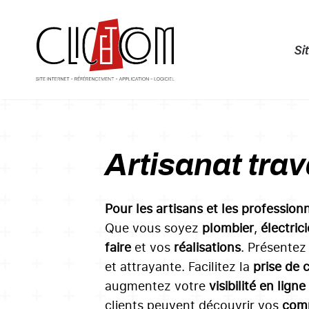
Skip
Si
to
main
content
Artisanat tra
Pour les artisans et les profession
Que vous soyez
plombier
,
électric
faire
et vos
réalisations
. Présentez
et attrayante. Facilitez la
prise de 
augmentez votre
visibilité en ligne
clients peuvent découvrir vos
com