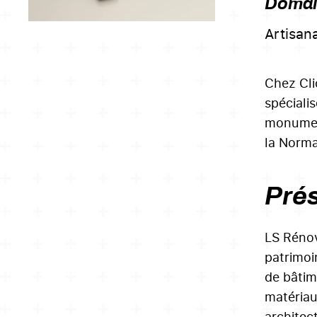
Domain
Artisan
Chez Cli
spéciali
monument
la Norman
Prés
LS Rénov
patrimoi
de bâtim
matériau
architec