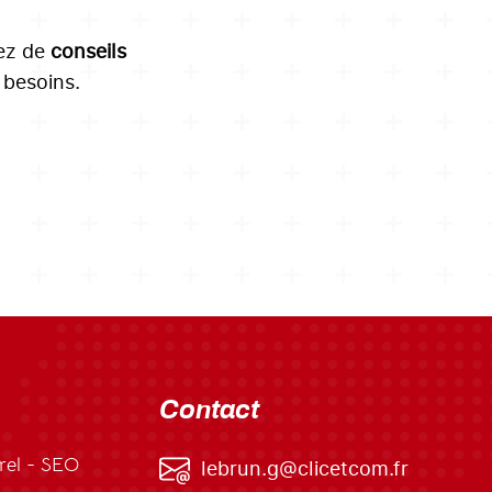
tez de
conseils
besoins.
Contact
rel - SEO
lebrun.g@clicetcom.fr