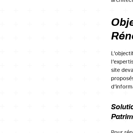
Obje
Rén
L’object
l’experti
site deva
proposés
d’inform
Soluti
Patrim
Pour rép