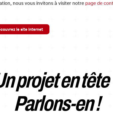
ation, nous vous invitons à visiter notre
page de con
couvrez le site internet
n projet en tête
Parlons-en !