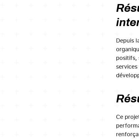
Résu
inte
Depuis l
organique
positifs,
services 
développ
Résu
Ce proje
performa
renforça