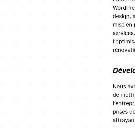
WordPress
design, a
mise en 
services
l’optimis
rénovati
Dévelo
Nous avo
de mettr
l’entrep
prises d
attrayan