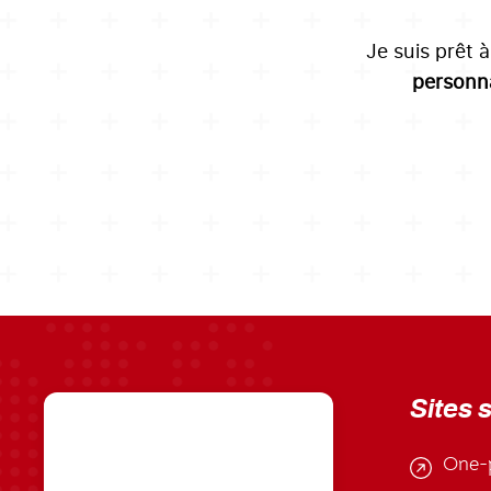
Je suis prêt 
personna
Sites 
One-