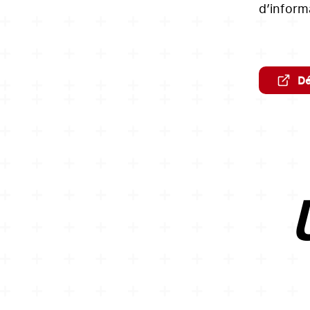
d’inform
Dé
U