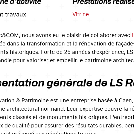
e d’activité
Prestations réalis
at travaux
Vitrine
c&COM, nous avons eu le plaisir de collaborer avec
sée dans la transformation et la rénovation de façade
s historiques. Forte de 25 années d’expérience, LS 
die pour valoriser et embellir le patrimoine architect
entation générale de LS 
ation & Patrimoine est une entreprise basée à Caen, d
ne architectural normand. Leur expertise couvre la ré
ents classés et de monuments historiques. L’entrepris
x de qualité pour assurer des résultats durables, per
tural préservé aux générations futures.