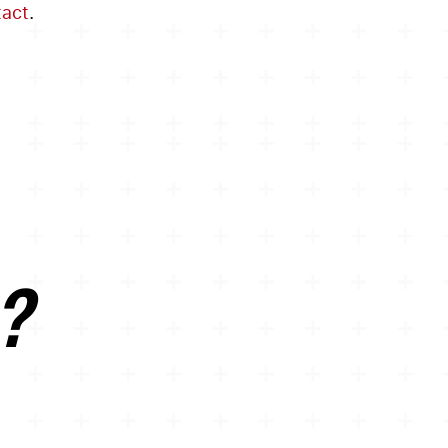
tact
.
 ?