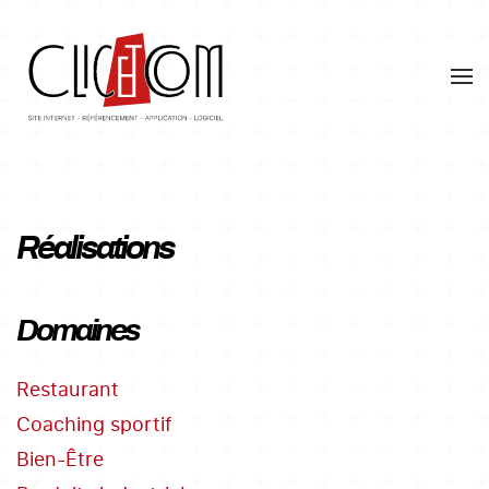
Skip
to
main
content
Réalisations
Domaines
Restaurant
Coaching sportif
Bien-Être