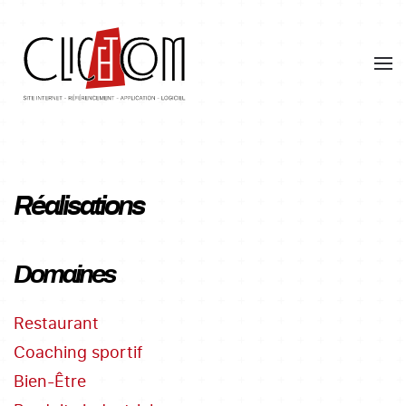
Skip
to
main
content
Réalisations
Domaines
Restaurant
Coaching sportif
Bien-Être