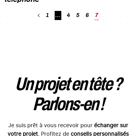
1
…
4
5
6
7
Un projet en tête ?
Parlons-en !
Je suis prêt à vous recevoir pour
échanger sur
votre projet
. Profitez de
conseils personnalisés